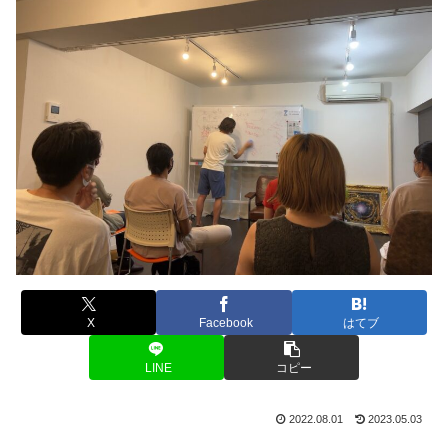
X
Facebook
はてブ
LINE
コピー
2022.08.01
2023.05.03