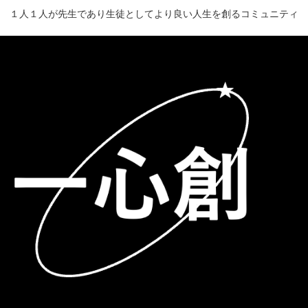
１人１人が先生であり生徒としてより良い人生を創るコミュニティ