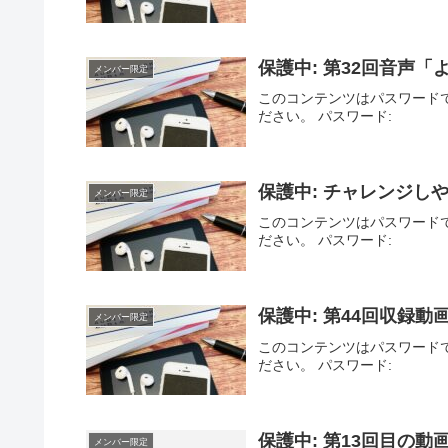
保護中: 第32回音声「
メンバー限定
このコンテンツはパスワード
ださい。 パスワード:
保護中: チャレンジし
メンバー限定
このコンテンツはパスワード
ださい。 パスワード:
保護中: 第44回収録動
メンバー限定
このコンテンツはパスワード
ださい。 パスワード:
保護中: 第13回目の動
メンバー限定