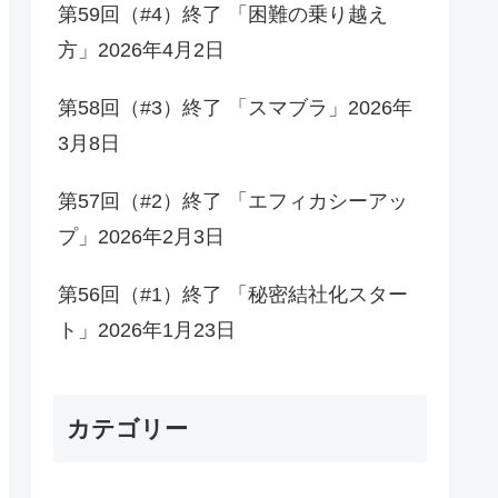
第59回（#4）終了 「困難の乗り越え
方」2026年4月2日
第58回（#3）終了 「スマブラ」2026年
3月8日
第57回（#2）終了 「エフィカシーアッ
プ」2026年2月3日
第56回（#1）終了 「秘密結社化スター
ト」2026年1月23日
カテゴリー