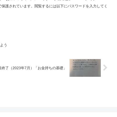
で保護されています。閲覧するには以下にパスワードを入力してく
しよう
目終了（2023年7月）「お金持ちの基礎」