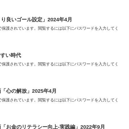
より良いゴール設定」2024年4月
で保護されています。閲覧するには以下にパスワードを入力してく
やすい時代
で保護されています。閲覧するには以下にパスワードを入力してく
画「心の解放」2025年4月
で保護されています。閲覧するには以下にパスワードを入力してく
画「お金のリテラシー向上-実践編」2022年9月