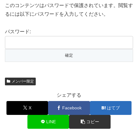
このコンテンツはパスワードで保護されています。閲覧す
るには以下にパスワードを入力してください。
パスワード:
メンバー限定
シェアする
X
Facebook
はてブ
LINE
コピー