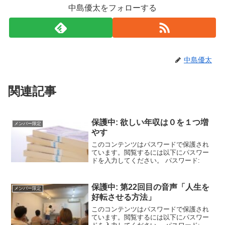
中島優太をフォローする
中島優太
関連記事
保護中: 欲しい年収は０を１つ増
メンバー限定
やす
このコンテンツはパスワードで保護され
ています。閲覧するには以下にパスワー
ドを入力してください。 パスワード:
保護中: 第22回目の音声「人生を
メンバー限定
好転させる方法」
このコンテンツはパスワードで保護され
ています。閲覧するには以下にパスワー