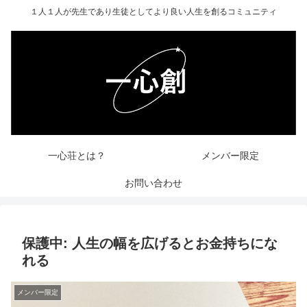
１人１人が先生であり生徒としてより良い人生を創るコミュニティ
一心荘とは？
メンバー限定
お問い合わせ
保護中: 人生の幅を広げるとお金持ちにな
れる
メンバー限定