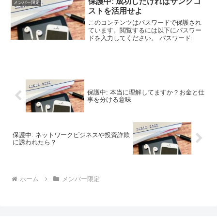
保護中: 成功したければサンクコ
メンバー限定
ストを活用せよ
このコンテンツはパスワードで保護され
ています。閲覧するには以下にパスワー
ドを入力してください。 パスワード:
保護中: 本当に理解してますか？お金と仕
事を分ける意味
保護中: ネットワークビジネスや投資詐欺
に誘われたら？
ホーム
メンバー限定