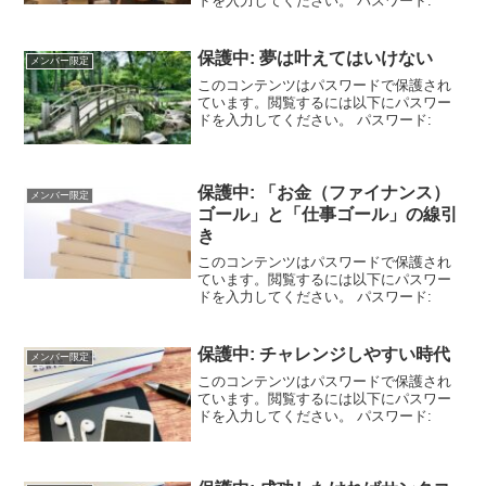
ドを入力してください。 パスワード:
保護中: 夢は叶えてはいけない
メンバー限定
このコンテンツはパスワードで保護され
ています。閲覧するには以下にパスワー
ドを入力してください。 パスワード:
保護中: 「お金（ファイナンス）
メンバー限定
ゴール」と「仕事ゴール」の線引
き
このコンテンツはパスワードで保護され
ています。閲覧するには以下にパスワー
ドを入力してください。 パスワード:
保護中: チャレンジしやすい時代
メンバー限定
このコンテンツはパスワードで保護され
ています。閲覧するには以下にパスワー
ドを入力してください。 パスワード: