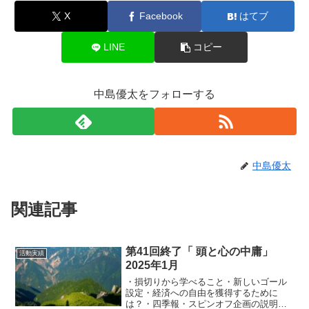
X
Facebook
はてブ
LINE
コピー
中島優太をフォローする
中島優太
関連記事
第41回終了「 頭と心の中庸」
活動実績
2025年1月
・損切りから学べること・新しいゴール
設定・経済への自由を獲得するために
は？・四季報・スピンオフ企画の説明な