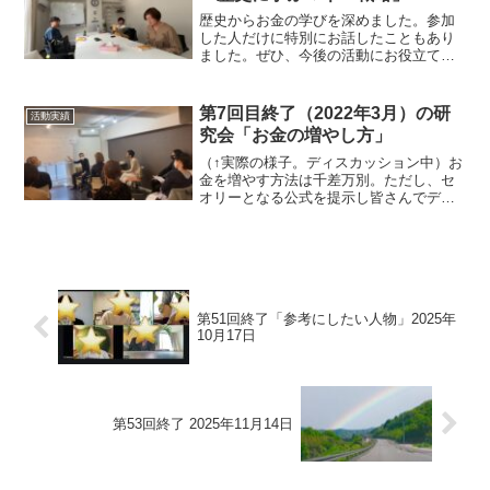
歴史からお金の学びを深めました。参加
した人だけに特別にお話したこともあり
ました。ぜひ、今後の活動にお役立てく
ださい。
第7回目終了（2022年3月）の研
活動実績
究会「お金の増やし方」
（↑実際の様子。ディスカッション中）お
金を増やす方法は千差万別。ただし、セ
オリーとなる公式を提示し皆さんでディ
スカッションしました。この公式を徹底
的に理解し行動した人だけがお金を増や
せます。特に感想でも多かった「支出」
を「投資」に変換できる...
第51回終了「参考にしたい人物」2025年
10月17日
第53回終了 2025年11月14日