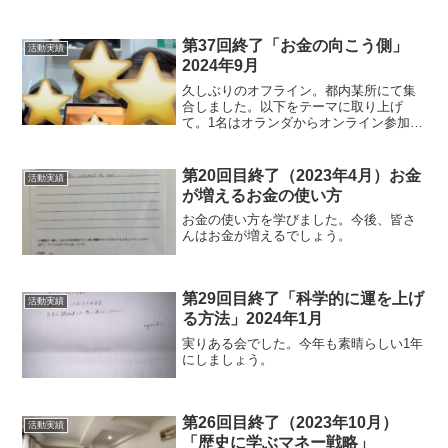
どなど。体験参加の方もいて良い時間に
なりました。※実際様子は撮影し忘れま
した。
第37回終了「お金の向こう側」
活動実績
2024年9月
久しぶりのオフライン。都内某所にて集
合しました。以下をテーマに取り上げ
て。1名はオランダからオンライン参加で
したが、実に有意義な時間でしたね。
第20回目終了（2023年4月）お金
活動実績
が増えるお金の使い方
お金の使い方を学びました。今後、皆さ
んはお金が増えるでしょう。
第29回目終了「科学的に運を上げ
活動実績
る方法」2024年1月
実りある会でした。今年も素晴らしい1年
にしましょう。
第26回目終了（2023年10月）
活動実績
「歴史に学ぶマネー戦略」