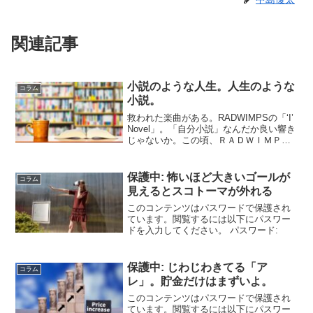
関連記事
小説のような人生。人生のような
コラム
小説。
救われた楽曲がある。RADWIMPSの「‘I’
Novel」。「自分小説」なんだか良い響き
じゃないか。この頃、ＲＡＤＷＩＭＰＳ
は国民的なバンドとして知名度を上げて
いるところだった。翌年には「前前前
世」を発表。紅白にも出場。まさに、ス
保護中: 怖いほど大きいゴールが
コラム
テップア...
見えるとスコトーマが外れる
このコンテンツはパスワードで保護され
ています。閲覧するには以下にパスワー
ドを入力してください。 パスワード:
保護中: じわじわきてる「ア
コラム
レ」。貯金だけはまずいよ。
このコンテンツはパスワードで保護され
ています。閲覧するには以下にパスワー