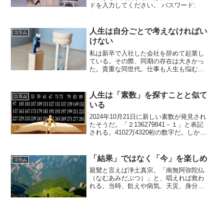
ドを入力してください。 パスワード:
人生は自分ごとで考えなければい
コラム
けない
私は新卒で入社した会社を辞めて起業し
ている。その際、同期の存在は大きかっ
た。貴重な同世代。仕事も人生も悩むポ
イントや嬉しいところは似ている。共感
という時間が持てることが大変ありがた
かった。その同期の1人が亡くなったと知
人生は「素数」を探すことと似て
コラム
らせを受けた。もう2度...
いる
2024年10月21日に新しい素数が発見され
たそうだ。「２136279841－１」と表記
される。4102万4320桁の数字だ。しかも
完全数であるという。どういうことか？
簡単に説明する。まず素数。これは１と
その数でしか割れない数字。例えば、
「結果」ではなく「今」を楽しめ
コラム
７...
親鸞と言えば浄土真宗。「南無阿弥陀仏
（なむあみだぶつ）」と、唱えれば救わ
れる。当時、飢えや病気、天災、身分制
度に苦しむ人々が多かった。読み方もで
きない人がほとんどだった。そんな時代
に産まれていたら？そもそも、生きるこ
と自体が苦しいだろう。親...